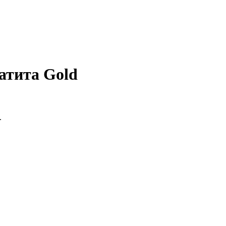
матита Gold
.