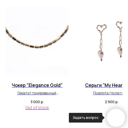
Чокер "Elegance Gold"
Серьги "My Heart 
Гематит тонированный,
Позолота (по латуни)
позолоченная фурнитура.
3 000
р.
2 900
р.
Out of stock
Задать вопрос