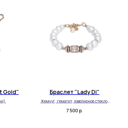
t Gold"
Браслет "Lady Di"
ни).
Жемчуг, гематит, ювелирное стекло,
позолоченная фурнитура (по латуни).
7 500
р.