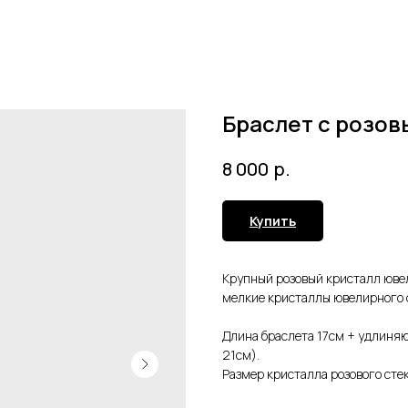
Браслет с розов
р.
8 000
Купить
Крупный розовый кристалл ювел
мелкие кристаллы ювелирного с
Длина браслета 17см + удлиня
21см).
Размер кристалла розового стек