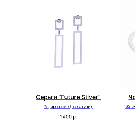
Серьги "Future Silver"
Чо
Родирование (по латуни).
Жемч
1 400
р.