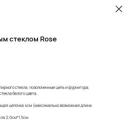
ым стеклом Rose
ирного стекла, позолоченные цепь и фурнитура,
текла белого цвета.
ющая цепочка 4см (максимально возможная длина
ла 2,0см*1,5см.