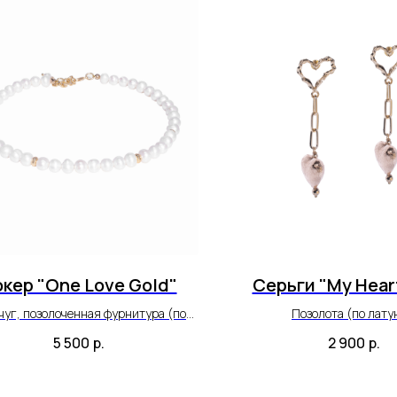
кер "One Love Gold"
Серьги "My Hear
уг, позолоченная фурнитура (по
Позолота (по лату
латуни).
5 500
р.
2 900
р.