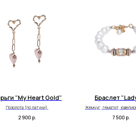
рьги "My Heart Gold"
Браслет "Lady
Позолота (по латуни).
Жемчуг, гематит, ювелирн
позолоченная фурнитура (
2 900
р.
7 500
р.