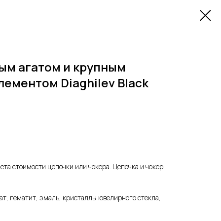
ым агатом и крупным
ементом Diaghilev Black
учета стоимости цепочки или чокера. Цепочка и чокер
т, гематит, эмаль, кристаллы ювелирного стекла,