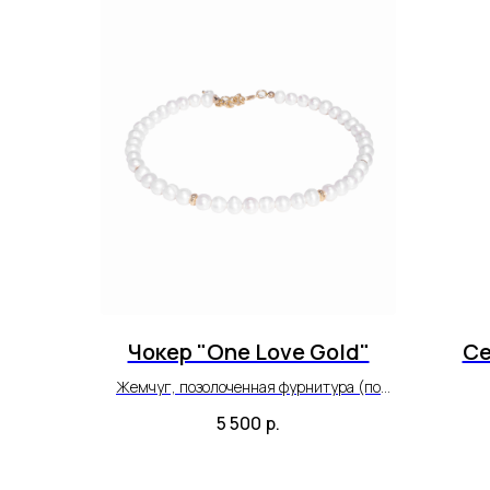
Чокер "One Love Gold"
Се
Жемчуг, позолоченная фурнитура (по
латуни).
5 500
р.