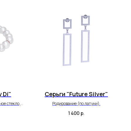
 Di"
Серьги "Future Silver"
ое стекло,
Родирование (по латуни).
по латуни).
1 400
р.