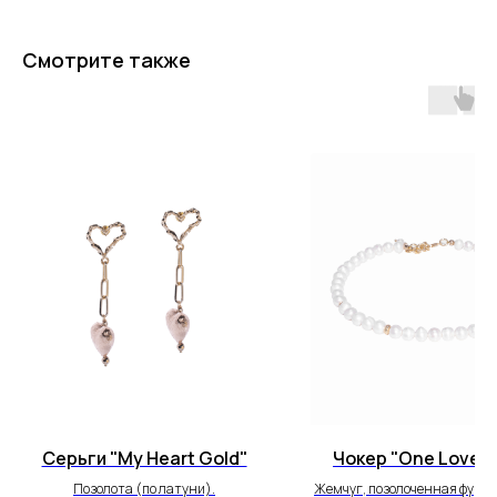
Смотрите также
Серьги "My Heart Gold"
Чокер "One Love G
Позолота (по латуни).
Жемчуг, позолоченная фурни